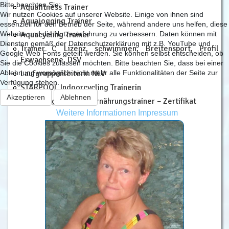
Bitte beachten Sie:
Aquafitness Trainer
Wir nutzen Cookies auf unserer Website. Einige von ihnen sind
Aquajogging Trainer
essenziell für den Betrieb der Seite, während andere uns helfen, diese
Website und die Nutzererfahrung zu verbessern. Daten können mit
Aquacycling Trainer
Diensten gemäß der Datenschutzerklärung mit z.B. YouTube und
Trainer C Lizenz, schwimmen, Breitensport, Profil
Google Web Fonts geteilt werden. Sie können selbst entscheiden, ob
Erwachsene, DSV
Sie die Cookies zulassen möchten. Bitte beachten Sie, dass bei einer
Ablehnung womöglich nicht mehr alle Funktionalitäten der Seite zur
Laufgruppenleiterin NLV
Verfügung stehen.
STARPOOL Indoorcycling Trainerin
Akzeptieren
Ablehnen
Ernährungsberater/ Ernährungstrainer – Zertifikat
Weitere Informationen
Impressum